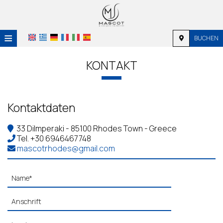
≡
BUCHEN
STARTSEITE
KONTAKT
LAGE
UNTERKUNFT
Kontaktdaten
AUSSTATTUNG
33 Dilmperaki - 85100 Rhodes Town - Greece
Tel.
+30 6946467748
FOTOGALERIE
mascotrhodes@gmail.com
NACHFRAGE
KONTAKT