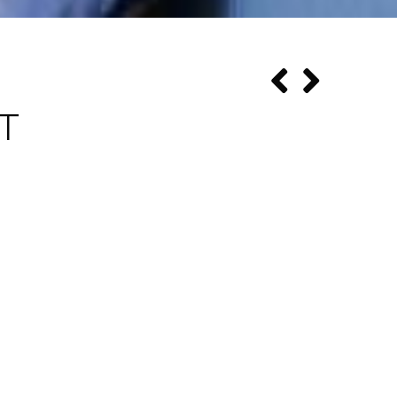
T
etto matrimoniale
esta camera tripla include un bagno privato con vasca,
ta camera tripla climatizzata
 il riscaldamento e un patio. L'unità dispone di 2 letti.
Vasca o doccia