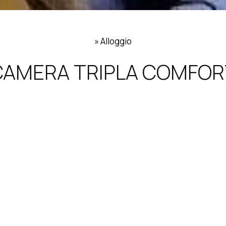
»
Alloggio
CAMERA TRIPLA COMFOR
2 persone
25 m²
1 l
Dotata di set di cortesia, qu
doccia e asciugacapelli. Ques
ha una macchina per tè e caffè,
Servizi
Macchina per tè/caffè