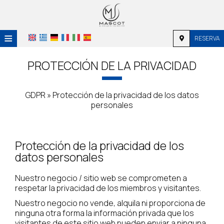
≡
RESERVA
HOME
PROTECCIÓN DE LA PRIVACIDAD
UBICACIÓN
GDPR » Protección de la privacidad de los datos
ALOJAMIENTO
personales
SERVICIOS
GALERÍA DE FOTOS
Protección de la privacidad de los
datos personales
INVESTIGACIÓN
Nuestro negocio / sitio web se comprometen a
CONTACTO
respetar la privacidad de los miembros y visitantes.
Nuestro negocio no vende, alquila ni proporciona de
ninguna otra forma la información privada que los
visitantes de este sitio web pueden enviar a ninguna